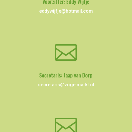
Voorzitter: Eddy Wijfje
eddywijfje@hotmail.com

Secretaris: Jaap van Dorp
secretaris@vogelmarkt.nl
